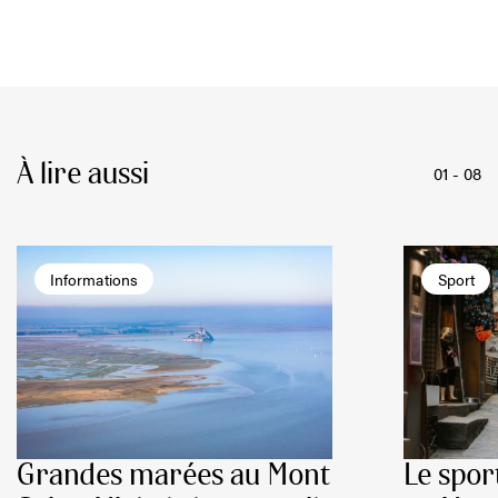
À lire aussi
01
-
08
Informations
Sport
Grandes marées au Mont
Le spor