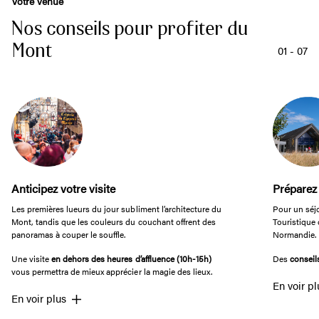
Votre venue
Nos conseils pour profiter du
Mont
01
-
07
Anticipez votre visite
Préparez 
Les premières lueurs du jour subliment l’architecture du
Pour un séjo
Mont, tandis que les couleurs du couchant offrent des
Touristique 
panoramas à couper le souffle.
Normandie.
Une visite
en dehors des heures d’affluence (10h-15h)
Des
conseil
vous permettra de mieux apprécier la magie des lieux.
En voir pl
En voir plus