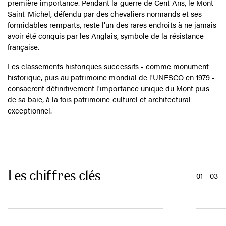
remparts construits entre le XIIIe et le XVIe siècles,
témoignent de cette double vocation, spirituelle et militaire.
Sa position géographique en fait un site stratégique de
première importance. Pendant la guerre de Cent Ans, le Mont
Saint-Michel, défendu par des chevaliers normands et ses
formidables remparts, reste l'un des rares endroits à ne jamais
avoir été conquis par les Anglais, symbole de la résistance
française.
Les classements historiques successifs - comme monument
historique, puis au patrimoine mondial de l'UNESCO en 1979 -
consacrent définitivement l'importance unique du Mont puis
de sa baie, à la fois patrimoine culturel et architectural
exceptionnel.
Les chiffres clés
01
-
03