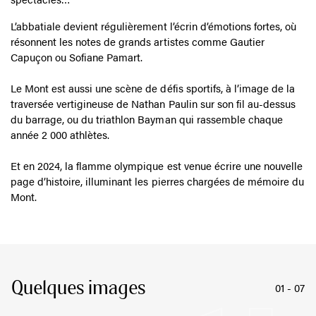
Au-delà de son patrimoine exceptionnel, le Mont Saint-Michel
est aussi un lieu de culture vivante. En 2023, à l’occasion du
millénaire de l’église abbatiale, une riche programmation
artistique a investi les lieux : concerts, expositions,
spectacles…
L’abbatiale devient régulièrement l’écrin d’émotions fortes, où
résonnent les notes de grands artistes comme Gautier
Capuçon ou Sofiane Pamart.
Le Mont est aussi une scène de défis sportifs, à l’image de la
traversée vertigineuse de Nathan Paulin sur son fil au-dessus
du barrage, ou du triathlon Bayman qui rassemble chaque
année 2 000 athlètes.
Et en 2024, la flamme olympique est venue écrire une nouvelle
page d’histoire, illuminant les pierres chargées de mémoire du
Mont.