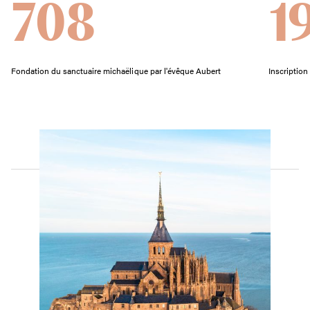
708
1
Fondation du sanctuaire michaëlique par l'évêque Aubert
Inscription