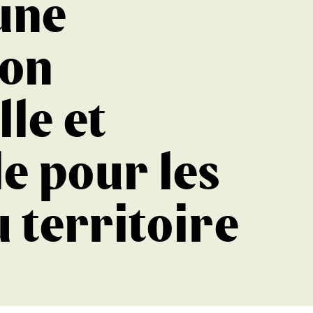
 une
on
lle et
le pour les
u territoire