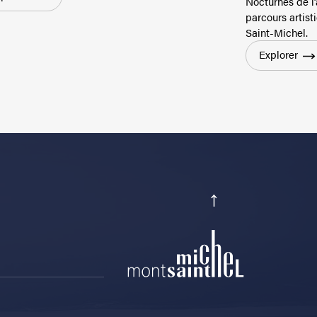
Nocturnes de l
parcours artist
Saint-Michel.
Explorer