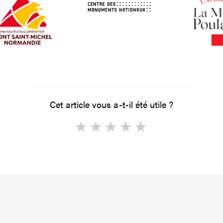
Cet article vous a-t-il été utile ?
1
2
3
4
5