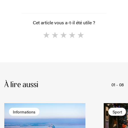
Cet article vous a-t-il été utile ?
1
2
3
4
5
À lire aussi
01
-
08
Informations
Sport