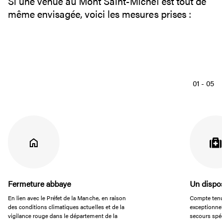
Si une venue au Mont Saint-Michel est tout de
même envisagée, voici les mesures prises :
01
-
05
Fermeture abbaye
Un dispos
En lien avec le Préfet de la Manche, en raison
Compte tenu
des conditions climatiques actuelles et de la
exceptionnel
vigilance rouge dans le département de la
secours spéc