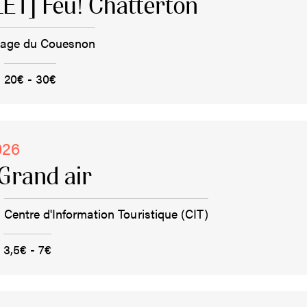
ET] Feu! Chatterton
rage du Couesnon
20€ - 30€
026
Grand air
Centre d'Information Touristique (CIT)
3,5€ - 7€