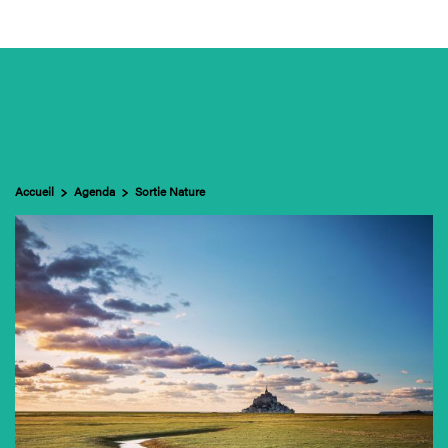
e Mont & sa baie
ccès & visites
genda
Accueil
Agenda
Sortie Nature
Contact